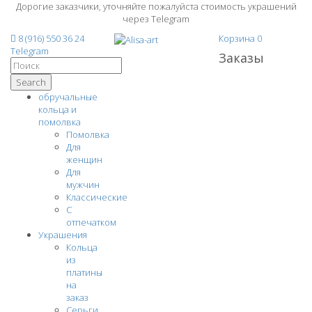
Дорогие заказчики, уточняйте пожалуйста стоимость украшений
через Telegram
8 (916) 550 36 24
Корзина
0
Telegram
Заказы
Search
обручальные
кольца и
помолвка
Помолвка
Для
женщин
Для
мужчин
Классические
С
отпечатком
Украшения
Кольца
из
платины
на
заказ
Серьги