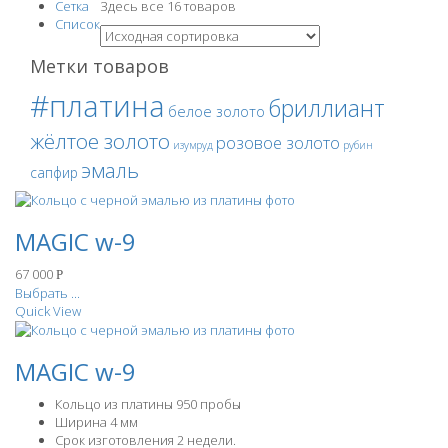
Сетка
Здесь все 16 товаров
Список
Метки товаров
#платина
бриллиант
белое золото
жёлтое золото
розовое золото
изумруд
рубин
эмаль
сапфир
MAGIC w-9
67 000
Р
Выбрать ...
Quick View
MAGIC w-9
Кольцо из платины 950 пробы
Ширина 4 мм
Срок изготовления 2 недели.