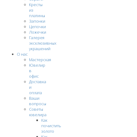
Кресты
из
платины
Запонки
Цепочки
Ложечки
Галерея
эксклюзивных
украшений
О нас
Мастерская
Ювелир
в
офис
Доставка
и
оплата
Ваши
вопросы
Советы
ювелира
Как
почистить
золото
Как