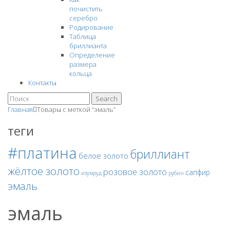
почистить
серебро
Родирование
Таблица
бриллианта
Определение
размера
кольца
Контакты
Search
Главная
Товары с меткой “эмаль”
теги
#платина
бриллиант
белое золото
жёлтое золото
розовое золото
сапфир
изумруд
рубин
эмаль
эмаль