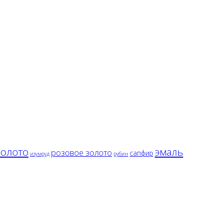
золото
эмаль
розовое золото
сапфир
изумруд
рубин