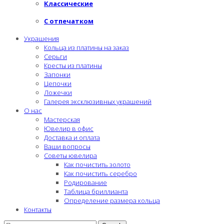
Классические
С отпечатком
Украшения
Кольца из платины на заказ
Серьги
Кресты из платины
Запонки
Цепочки
Ложечки
Галерея эксклюзивных украшений
О нас
Мастерская
Ювелир в офис
Доставка и оплата
Ваши вопросы
Советы ювелира
Как почистить золото
Как почистить серебро
Родирование
Таблица бриллианта
Определение размера кольца
Контакты