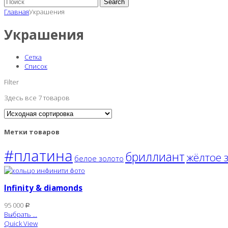
Search
Главная
Украшения
Украшения
Сетка
Список
Filter
Здесь все 7 товаров
Метки товаров
#платина
бриллиант
жёлтое 
белое золото
Infinity & diamonds
95 000
Р
Выбрать ...
Quick View