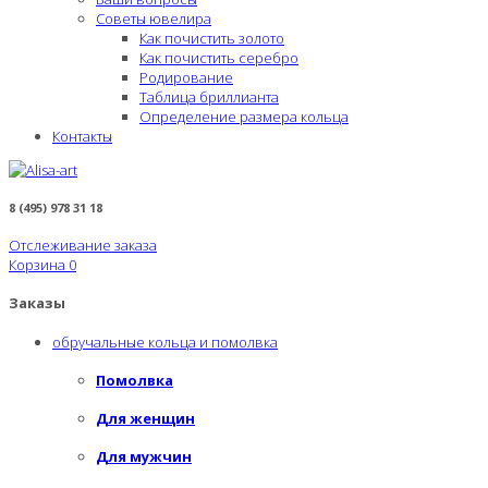
Советы ювелира
Как почистить золото
Как почистить серебро
Родирование
Таблица бриллианта
Определение размера кольца
Контакты
8 (495) 978 31 18
Отслеживание заказа
Корзина
0
Заказы
обручальные кольца и помолвка
Помолвка
Для женщин
Для мужчин