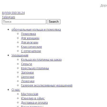
Дор
8 (916) 550 36 24
Telegram
Search
обручальные кольца и помолвка
Помолвка
Для женщин
Для мужчин
Классические
С отпечатком
Украшения
Кольца из платины на заказ
Серьги
Кресты из платины
Запонки
Цепочки
Ложечки
Галерея эксклюзивных украшений
О нас
Мастерская
Ювелир в офис
Доставка и оплата
Ваши вопросы