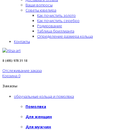
Ваши вопросы
Советы ювелира
Как почистить золото
Как почистить серебро
Родирование
Таблица бриллианта
Определение размера кольца
Контакты
8 (495) 978 31 18
Отслеживание заказа
Корзина
0
Заказы
обручальные кольца и помолвка
Помолвка
Для женщин
Для мужчин