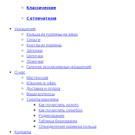
Классические
С отпечатком
Украшения
Кольца из платины на заказ
Серьги
Кресты из платины
Запонки
Цепочки
Ложечки
Галерея эксклюзивных украшений
О нас
Мастерская
Ювелир в офис
Доставка и оплата
Ваши вопросы
Советы ювелира
Как почистить золото
Как почистить серебро
Родирование
Таблица бриллианта
Определение размера кольца
Контакты