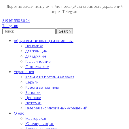
Дорогие заказчики, уточняйте пожалуйста стоимость украшений
через Telegram
8 (916) 550 36 24
Telegram
Search
обручальные кольца и помолвка
Помолвка
Для женщин
Для мужчин
Классические
С отпечатком
Украшения
Кольца из платины на заказ
Серьги
Кресты из платины
Запонки
Цепочки
Ложечки
Галерея эксклюзивных украшений
О нас
Мастерская
Ювелир в офис
Доставка и оплата