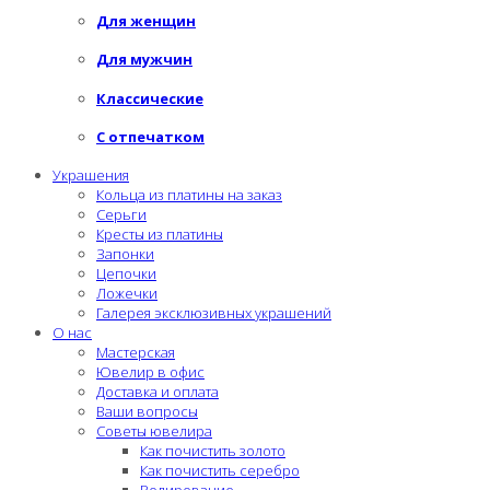
Для женщин
Для мужчин
Классические
С отпечатком
Украшения
Кольца из платины на заказ
Серьги
Кресты из платины
Запонки
Цепочки
Ложечки
Галерея эксклюзивных украшений
О нас
Мастерская
Ювелир в офис
Доставка и оплата
Ваши вопросы
Советы ювелира
Как почистить золото
Как почистить серебро