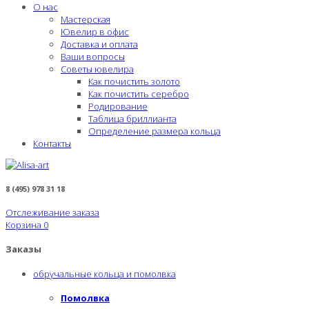
О нас
Мастерская
Ювелир в офис
Доставка и оплата
Ваши вопросы
Советы ювелира
Как почистить золото
Как почистить серебро
Родирование
Таблица бриллианта
Определение размера кольца
Контакты
8 (495) 978 31 18
Отслеживание заказа
Корзина
0
Заказы
обручальные кольца и помолвка
Помолвка