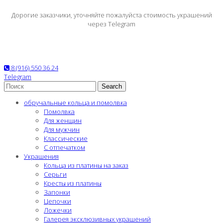
Дорогие заказчики, уточняйте пожалуйста стоимость украшений
через Telegram
8 (916) 550 36 24
Telegram
Search
обручальные кольца и помолвка
Помолвка
Для женщин
Для мужчин
Классические
С отпечатком
Украшения
Кольца из платины на заказ
Серьги
Кресты из платины
Запонки
Цепочки
Ложечки
Галерея эксклюзивных украшений