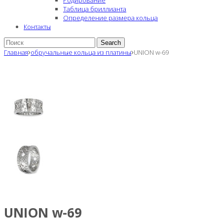
Родирование
Таблица бриллианта
Определение размера кольца
Контакты
Search
Главная
обручальные кольца из платины
UNION w-69
UNION w-69