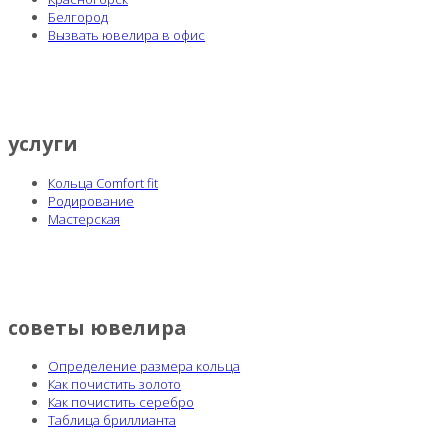
Белгород
Вызвать ювелира в офис
услуги
Кольца Comfort fit
Родирование
Мастерская
советы ювелира
Определение размера кольца
Как почистить золото
Как почистить серебро
Таблица бриллианта