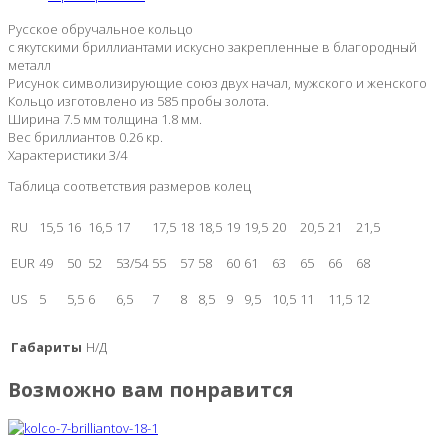
Русское обручальное кольцо
с якутскими бриллиантами искусно закрепленные в благородный
металл
Рисунок символизирующие союз двух начал, мужского и женского
Кольцо изготовлено из 585 пробы золота.
Ширина 7.5 мм толщина 1.8 мм.
Вес бриллиантов 0.26 кр.
Характеристики 3/4
Таблица соответствия размеров колец
RU
15,5
16
16,5
17
17,5
18
18,5
19
19,5
20
20,5
21
21,5
EUR
49
50
52
53/54
55
57
58
60
61
63
65
66
68
US
5
5,5
6
6,5
7
8
8,5
9
9,5
10,5
11
11,5
12
Габариты
Н/Д
Возможно вам понравится