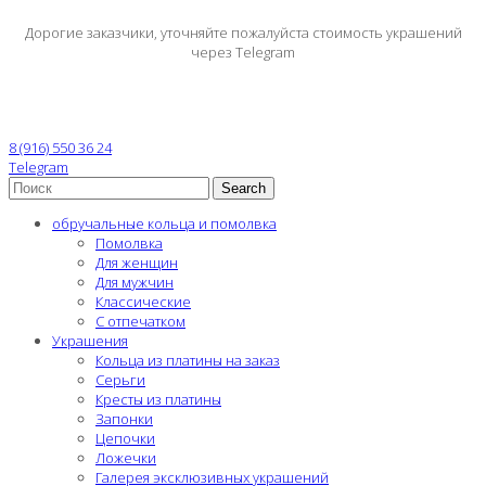
Дорогие заказчики, уточняйте пожалуйста стоимость украшений
через Telegram
8 (916) 550 36 24
Telegram
Search
обручальные кольца и помолвка
Помолвка
Для женщин
Для мужчин
Классические
С отпечатком
Украшения
Кольца из платины на заказ
Серьги
Кресты из платины
Запонки
Цепочки
Ложечки
Галерея эксклюзивных украшений