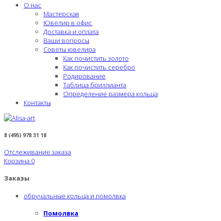
О нас
Мастерская
Ювелир в офис
Доставка и оплата
Ваши вопросы
Советы ювелира
Как почистить золото
Как почистить серебро
Родирование
Таблица бриллианта
Определение размера кольца
Контакты
8 (495) 978 31 18
Отслеживание заказа
Корзина
0
Заказы
обручальные кольца и помолвка
Помолвка