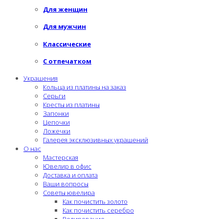
Для женщин
Для мужчин
Классические
С отпечатком
Украшения
Кольца из платины на заказ
Серьги
Кресты из платины
Запонки
Цепочки
Ложечки
Галерея эксклюзивных украшений
О нас
Мастерская
Ювелир в офис
Доставка и оплата
Ваши вопросы
Советы ювелира
Как почистить золото
Как почистить серебро