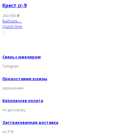
Крест cr-9
260 000
Р
Выбрать ...
Quick View
X
Связь с ювелиром
Telegram
Предоставим эскизы
украшений
Безопасная оплата
по договору
Застрахованная доставка
по РФ