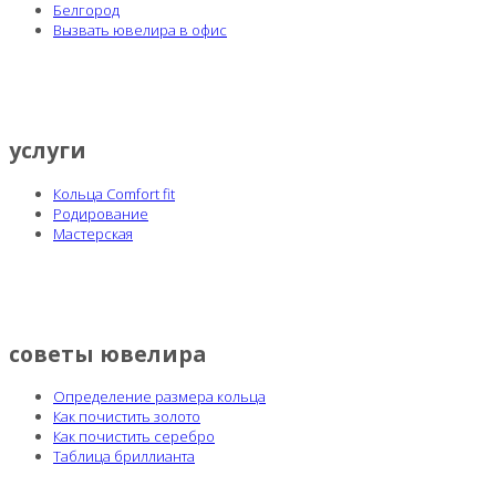
Белгород
Вызвать ювелира в офис
услуги
Кольца Comfort fit
Родирование
Мастерская
советы ювелира
Определение размера кольца
Как почистить золото
Как почистить серебро
Таблица бриллианта